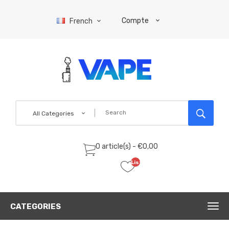
Compte
French
All Categories
0 article(s) - €0,00
Liste
de
souhaits
(0)
CATEGORIES