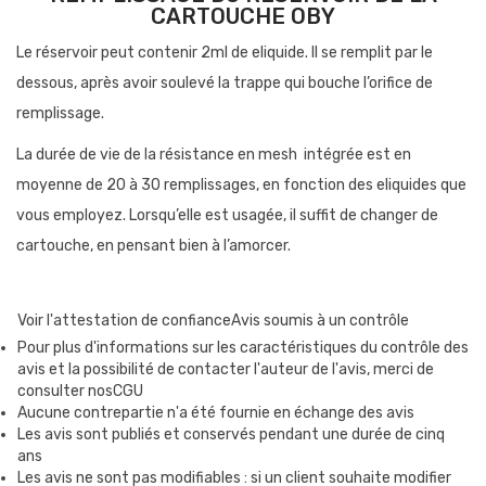
CARTOUCHE OBY
Le réservoir peut contenir 2ml de eliquide. Il se remplit par le
dessous, après avoir soulevé la trappe qui bouche l’orifice de
remplissage.
La durée de vie de la résistance en mesh intégrée est en
moyenne de 20 à 30 remplissages, en fonction des eliquides que
vous employez. Lorsqu’elle est usagée, il suffit de changer de
cartouche, en pensant bien à l’amorcer.
Voir l'attestation de confiance
AMORCER UNE RÉSISTANCE
Avis soumis à un contrôle
Pour plus d'informations sur les caractéristiques du contrôle des
Pour amorcer une résistance neuve, il faut d’abord remplir son
avis et la possibilité de contacter l'auteur de l'avis, merci de
réservoir.
consulter nosCGU
Aucune contrepartie n'a été fournie en échange des avis
Ensuite, il faut lui laisser le temps de s’amorcer avant d’aspirer
Les avis sont publiés et conservés pendant une durée de cinq
ans
une bouffée, c’est-à-dire que le eliquide pénètre bien dans le
Les avis ne sont pas modifiables : si un client souhaite modifier