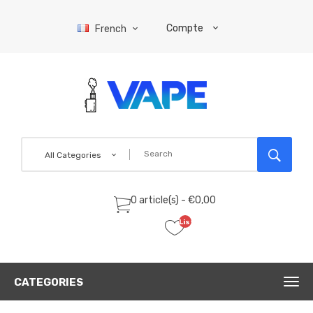
Compte
French
All Categories
0 article(s) - €0,00
Liste
de
souhaits
(0)
CATEGORIES