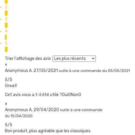
0
Un goût de brûlé se fait parfois sentir
2
0
3
0
COMMENT CHANGER LA CARTOUCHE ?
4
1
Retirez la cartouche usagée.
5
Remplissez le réservoir de la nouvelle cartouche.
2
Placez la cartouche sur le pod.
Trier l'affichage des avis :
Attendez quelques minutes avant de commencer à vaper, pour
×
Anonymous A.
27/05/2021
suite à une commande du 05/05/2021
que le coton s’imbibe bien de eliquide.
5/5
Great!
Cet avis vous a t-il été utile ?Oui
0
Non
0
×
Anonymous A.
29/04/2020
suite à une commande
du 15/04/2020
5/5
Bon produit, plus agréable que les classiques.