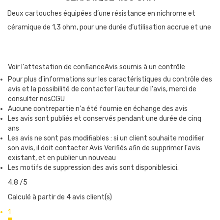
Deux cartouches équipées d’une résistance en nichrome et
céramique de 1,3 ohm, pour une durée d’utilisation accrue et une
vape un peu plus douce, en inhalation indirecte
Voir l'attestation de confiance
Avis soumis à un contrôle
MESH 0.60 OHM
Pour plus d'informations sur les caractéristiques du contrôle des
avis et la possibilité de contacter l'auteur de l'avis, merci de
Deux cartouches équipées d’une résistance en mesh de 0.6 ohm,
consulter nosCGU
conçue pour une vape plus intense et chaude en inhalation
Aucune contrepartie n'a été fournie en échange des avis
Les avis sont publiés et conservés pendant une durée de cinq
directe.
ans
Les avis ne sont pas modifiables : si un client souhaite modifier
son avis, il doit contacter Avis Verifiés afin de supprimer l'avis
QUAND CHANGER UNE CARTOUCHE ?
existant, et en publier un nouveau
Les motifs de suppression des avis sont disponiblesici.
Il y a plusieurs signes pour détecter une résistance en fin de vie
4.8
/5
dans une cartouche :
Calculé à partir de 4 avis client(s)
Les saveurs sont moins bien exprimées
1
La production de vapeur diminue