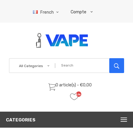
Compte
French
All Categories
0 article(s) - €0,00
Liste
de
souhaits
(0)
CATEGORIES