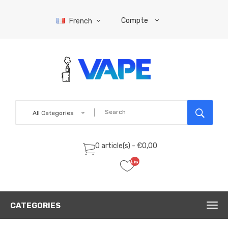
Compte
French
All Categories
0 article(s) - €0,00
Liste
de
souhaits
(0)
CATEGORIES