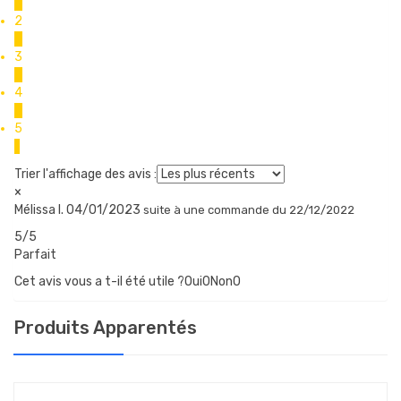
0
2
0
3
CONTENU DU COFFRET
0
1x Cartouche DotStick Revo
4
0
5
1
Trier l'affichage des avis :
×
Mélissa I.
04/01/2023
suite à une commande du 22/12/2022
5/5
Parfait
Cet avis vous a t-il été utile ?Oui
0
Non
0
Produits Apparentés