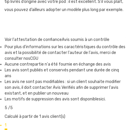
tip livrés d’origine avec votre pod : il est excellent. S’il vous plaît,
vous pouvez d’ailleurs adopter un modèle plus long par exemple.
COMMENT CHANGER LA RÉSISTANCE DE LA
CARTOUCHE DOTSTICK REVO ?
Voir l'attestation de confiance
Avis soumis à un contrôle
La résistance se situe sous la cartouche du pod. Il suffit de tirer
Pour plus d'informations sur les caractéristiques du contrôle des
avis et la possibilité de contacter l'auteur de l'avis, merci de
dessus pour la retirer et la remplacer. Avant d’insérer une
consulter nosCGU
nouvelle résistance, pensez bien à l’imbiber de eliquide pour
Aucune contrepartie n'a été fournie en échange des avis
l’amorcer. Déposez simplement quelques gouttes de eliquide
Les avis sont publiés et conservés pendant une durée de cinq
ans
dans les orifices et sur le coton, au centre.
Les avis ne sont pas modifiables : si un client souhaite modifier
son avis, il doit contacter Avis Verifiés afin de supprimer l'avis
existant, et en publier un nouveau
COMMENT REMPLIR LE RÉSERVOIR DU DOTSTICK
Les motifs de suppression des avis sont disponiblesici.
REVO ?
5
/5
L’orifice de remplissage se trouve sur le côté, en bas de la
Calculé à partir de 1 avis client(s)
cartouche. Il suffit de retirer le bouchon de silicone pour l’ouvrir.
1
Le réservoir peut contenir 3.5ml de e-liquide.