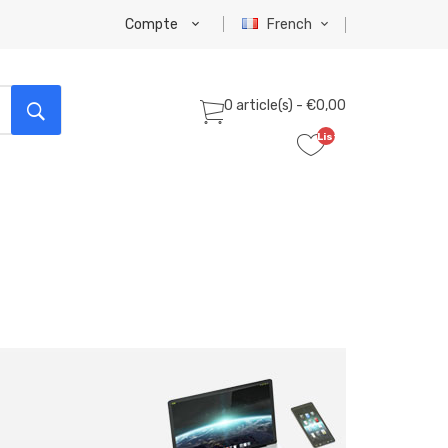
Compte
French
0 article(s) - €0,00
Liste
de
souhaits
(0)