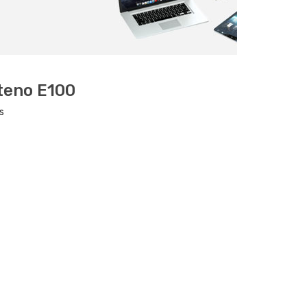
teno E100
s