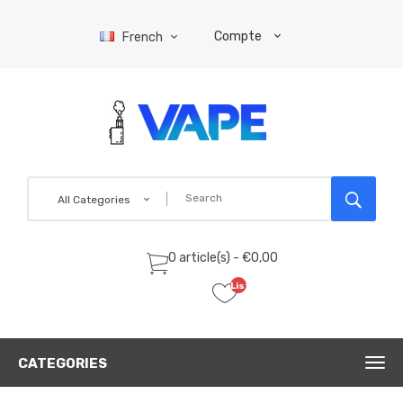
Compte
French
All Categories
0 article(s) - €0,00
Liste
de
souhaits
(0)
CATEGORIES